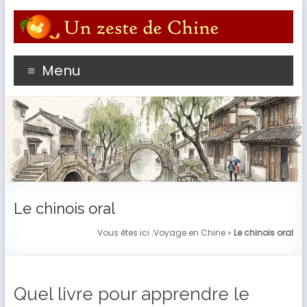
Aller
au
contenu
Profitez du meilleur de votre séjour en Chine avec un
Menu
passioné de l'empire du Milieu
Le chinois oral
Vous êtes ici :
Voyage en Chine
»
Le chinois oral
Quel livre pour apprendre le