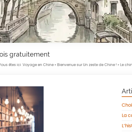
ois gratuitement
Vous êtes ici :
Voyage en Chine
»
Bienvenue sur Un zeste de Chine !
»
Le chin
Art
Choi
La c
L’hi