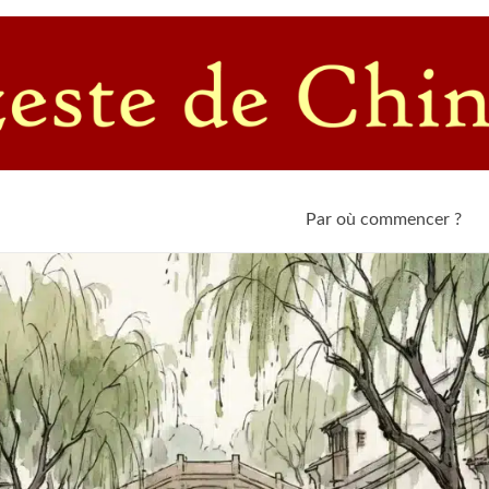
c un passioné de l'empire du Milieu
Par où commencer ?