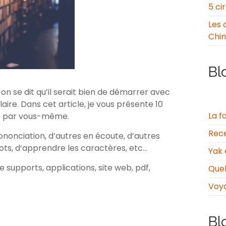
5 ci
Les 
Chi
Bl
n se dit qu’il serait bien de démarrer avec
aire. Dans cet article, je vous présente 10
La f
nt par vous-même.
Rece
nonciation, d’autres en écoute, d’autres
ts, d’apprendre les caractères, etc…
Yak 
 supports, applications, site web, pdf,
Quel
Voy
Bl