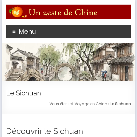
Aller
au
contenu
Profitez du meilleur de votre séjour en Chine avec un
Menu
passioné de l'empire du Milieu
Le Sichuan
Vous êtes ici :
Voyage en Chine
»
Le Sichuan
Découvrir le Sichuan