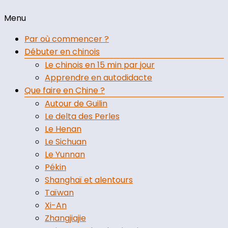
Profitez du meilleur de votre séjour en Chine avec un
Menu
passioné de l'empire du Milieu
Par où commencer ?
Débuter en chinois
Le chinois en 15 min par jour
Apprendre en autodidacte
Que faire en Chine ?
Autour de Guilin
Le delta des Perles
Le Henan
Le Sichuan
Le Yunnan
Pékin
Shanghaï et alentours
Taïwan
Xi-An
Zhangjiajie