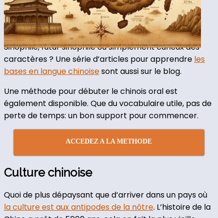
Apprendre le chinois
Sinophile, futur sinophile ou simplement curieux des
caractères ? Une série d’articles pour apprendre
les
bases en langue chinoise
sont aussi sur le blog.
Une méthode pour débuter le chinois oral est
également disponible. Que du vocabulaire utile, pas de
perte de temps: un bon support pour commencer.
ACCEDEZ A LA METHODE
Culture chinoise
Quoi de plus dépaysant que d’arriver dans un pays où
la culture est aux antipodes de la nôtre
. L’histoire de la