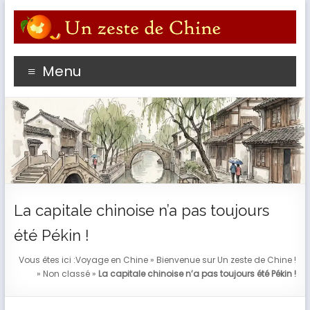
Aller
au
contenu
Profitez du meilleur de votre séjour en Chine avec un
Menu
passioné de l'empire du Milieu
La capitale chinoise n’a pas toujours
été Pékin !
Vous êtes ici :
Voyage en Chine
»
Bienvenue sur Un zeste de Chine !
»
Non classé
»
La capitale chinoise n’a pas toujours été Pékin !