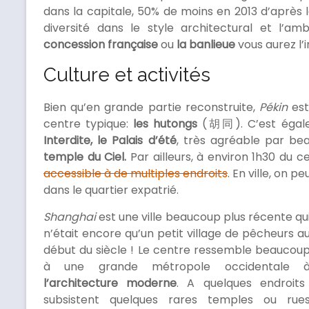
dans la capitale, 50% de moins en 2013 d’après 
diversité dans le style architectural et l’a
concession française
ou
la banlieue
vous aurez l’
Culture et activités
Bien qu’en grande partie reconstruite,
Pékin
est
centre typique:
les hutongs
(胡同). C’est égale
Interdite, le Palais d’été
, très agréable par be
temple du Ciel.
Par ailleurs, à environ 1h30 du c
accessible à de multiples endroits
. En ville, on 
dans le quartier expatrié.
Shanghai
est une ville beaucoup plus récente qu
n’était encore qu’un petit village de pêcheurs a
début du siècle ! Le centre ressemble beaucou
à une grande métropole occidentale 
l’architecture moderne
. A quelques endroits
subsistent quelques rares temples ou rue