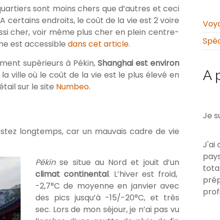
uartiers sont moins chers que d’autres et ceci
. A certains endroits, le coût de la vie est 2 voire
Voya
ussi cher, voir même plus cher en plein centre-
Spéc
hine est accessible
dans cet article.
ement supérieurs à Pékin,
Shanghai est environ
A 
a ville où le coût de la vie est le plus élevé en
ail sur le site
Numbeo
.
Je s
stez longtemps, car un mauvais cadre de vie
J'ai
pays
Pékin
se situe au Nord et jouit d’un
tota
climat continental
. L’hiver est froid,
prép
-2,7°C de moyenne en janvier avec
prof
des pics jusqu’à -15/-20°C, et très
sec. Lors de mon séjour, je n’ai pas vu