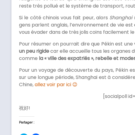
reste très pollué et le système de transport, 
Si le côté chinois vous fait peur, alors
Shanghai
gens parlent anglais, l’environnement de vie est
vous évader dans de très jolis coins facilement l
Pour résumer on pourrait dire que Pékin est une 
un peu rigide
car elle accueille tous les organes d
comme
la « ville des expatriés », rebelle et mode
Pour un voyage de découverte du pays, Pékin est 
sur une longue période, Shanghai est à considére
Chine,
allez voir par ici 😉
[socialpoll i
祝好!
Partager :