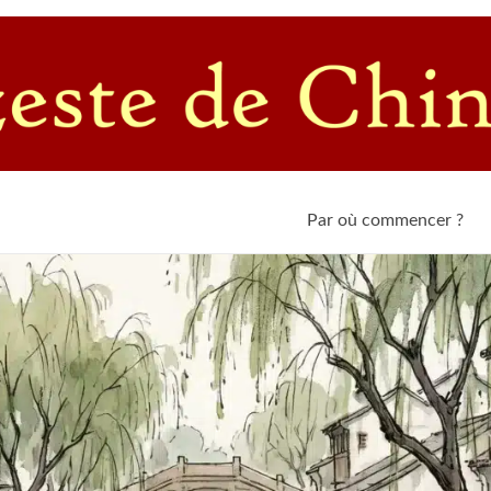
c un passioné de l'empire du Milieu
Par où commencer ?