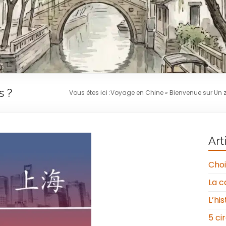
s ?
Vous êtes ici :
Voyage en Chine
»
Bienvenue sur Un z
Art
Choi
La c
L’hi
5 ci