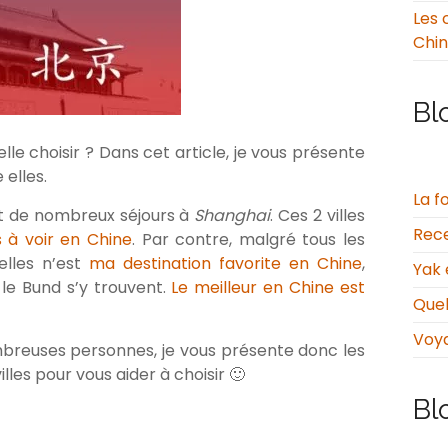
Les 
Chi
Bl
lle choisir ? Dans cet article, je vous présente
elles.
La f
it de nombreux séjours à
Shanghai
. Ces 2 villes
Rece
 à voir en Chine
. Par contre, malgré tous les
elles n’est
ma destination favorite en Chine
,
Yak 
 le Bund s’y trouvent.
Le meilleur en Chine est
Quel
Voy
reuses personnes, je vous présente donc les
les pour vous aider à choisir 🙂
Bl