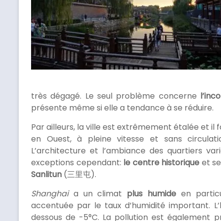
très dégagé. Le seul problème concerne
l’inc
présente même si elle a tendance à se réduire.
Par ailleurs, la ville est extrêmement étalée et il
en Ouest, à pleine vitesse et sans circulat
L’architecture et l’ambiance des quartiers vari
exceptions cependant:
le centre historique
et s
Sanlitun
(三里屯).
Shanghai
a un climat
plus humide
en particu
accentuée par le taux d’humidité important. L
dessous de -5°C. La pollution est également p