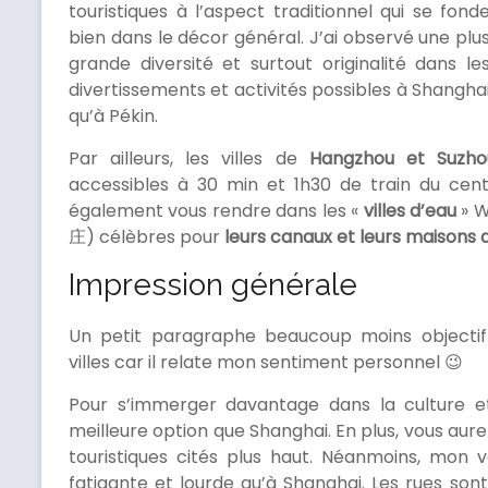
touristiques à l’aspect traditionnel qui se fond
bien dans le décor général. J’ai observé une plu
grande diversité et surtout originalité dans le
divertissements et activités possibles à Shangha
qu’à Pékin.
Par ailleurs, les villes de
Hangzhou et Suzho
accessibles à 30 min et 1h30 de train du cent
également vous rendre dans les «
villes d’eau
» W
庄) célèbres pour
leurs canaux et leurs maisons
Impression générale
Un petit paragraphe beaucoup moins object
villes car il relate mon sentiment personnel 😉
Pour s’immerger davantage dans la culture et
meilleure option que Shanghai. En plus, vous aur
touristiques cités plus haut. Néanmoins, mon v
fatigante et lourde qu’à Shanghai. Les rues sont