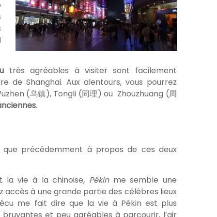
e
s
s
i
u
très agréables à visiter sont facilement
re de Shanghai. Aux alentours, vous pourrez
uzhen (乌镇), Tongli (同理) ou Zhouzhuang (周
 anciennes
.
if que précédemment à propos de ces deux
 la vie à la chinoise,
Pékin
me semble une
ez accès à une grande partie des célèbres lieux
écu me fait dire que la vie à Pékin est plus
 bruyantes et peu agréables à parcourir, l’air