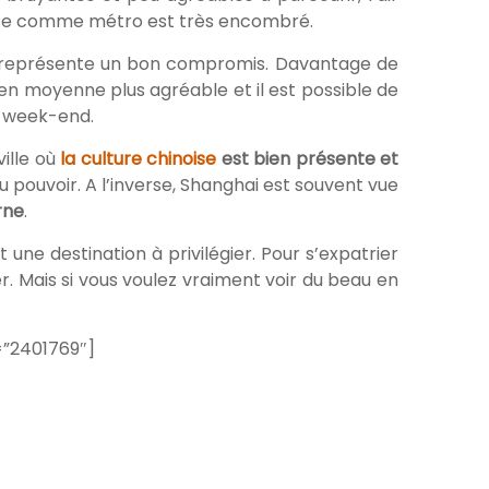
route comme métro est très encombré.
représente un bon compromis. Davantage de
 en moyenne plus agréable et il est possible de
e week-end.
ville où
la culture chinoise
est bien présente et
u pouvoir. A l’inverse, Shanghai est souvent vue
rne
.
une destination à privilégier. Pour s’expatrier
r. Mais si vous voulez vraiment voir du beau en
d=”2401769″]