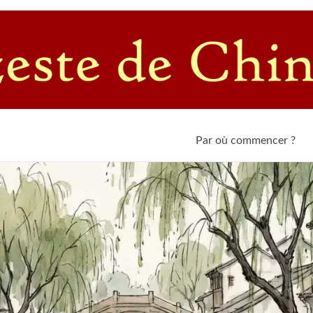
c un passioné de l'empire du Milieu
Par où commencer ?