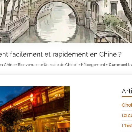
t facilement et rapidement en Chine ?
n Chine
»
Bienvenue sur Un zeste de Chine !
»
Hébergement
»
Comment tro
Art
Choi
La c
L’hi