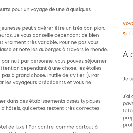
ourts pour un voyage de une à quelques
Voya
 jeunesse peut s’avérer être un très bon plan,
Spéc
 euros. Je vous conseille cependant de bien
et vraiment très variable. Pour ne pas vous
lasse et note les auberges à travers le monde.
A 
5 par nuit par personne, vous pouvez séjourner
tention cependant à une chose, les étoiles
s à grand chose. Inutile de s’y fier :). Par
Je s
ar les voyageurs précédents et vous ne
J'ai
er dans des établissements assez typiques
pays
s d’hôtels, qui certes restent très correctes
tota
prép
prof
tel de luxe ! Par contre, comme partout à