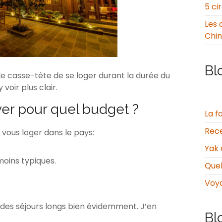
5 ci
Les 
Chi
Bl
 le casse-tête de se loger durant la durée du
 voir plus clair.
er pour quel budget ?
La f
Rece
r vous loger dans le pays:
Yak 
oins typiques.
Quel
Voy
r des séjours longs bien évidemment. J’en
Bl