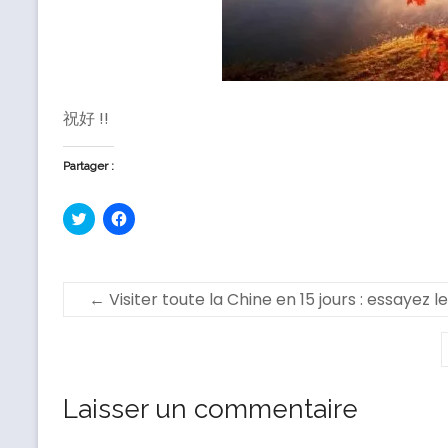
祝好 !!
Partager :
C
C
l
l
i
i
q
q
u
u
e
e
z
z
←
Visiter toute la Chine en 15 jours : essayez l
p
p
o
o
u
u
r
r
p
p
a
a
r
r
t
t
Laisser un commentaire
a
a
g
g
e
e