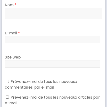
f
e
Nom
*
e
f
n
e
ê
n
t
ê
r
t
e
r
)
e
)
E-mail
*
Site web
Prévenez-moi de tous les nouveaux
commentaires par e-mail.
Prévenez-moi de tous les nouveaux articles par
e-mail.