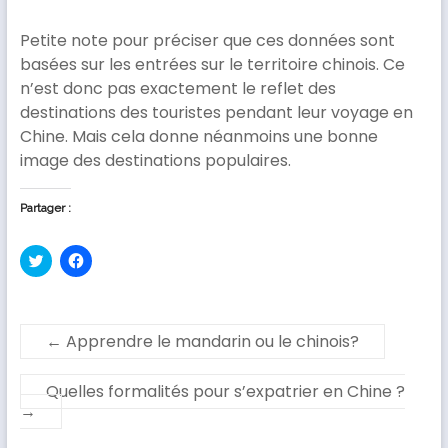
Petite note pour préciser que ces données sont
basées sur les entrées sur le territoire chinois. Ce
n’est donc pas exactement le reflet des
destinations des touristes pendant leur voyage en
Chine. Mais cela donne néanmoins une bonne
image des destinations populaires.
Partager :
C
C
l
l
i
i
q
q
u
u
e
e
z
z
←
Apprendre le mandarin ou le chinois?
p
p
o
o
u
u
r
r
Quelles formalités pour s’expatrier en Chine ?
p
p
→
a
a
r
r
t
t