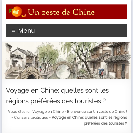
Aller
au
contenu
Profitez du meilleur de votre séjour en Chine avec un
Menu
passioné de l'empire du Milieu
Voyage en Chine: quelles sont les
régions préférées des touristes ?
Vous êtes ici :
Voyage en Chine
»
Bienvenue sur Un zeste de Chine !
»
Conseils pratiques
»
Voyage en Chine: quelles sont les régions
préférées des touristes ?