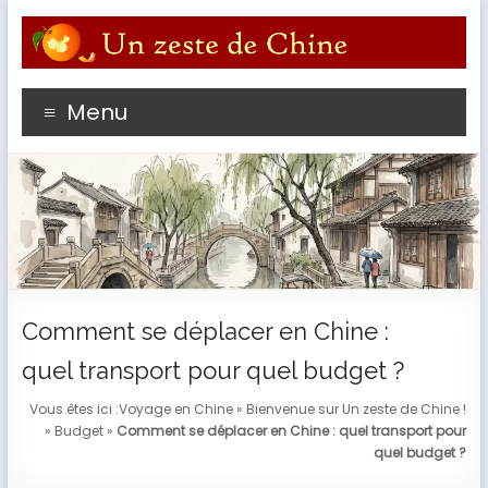
Aller
au
contenu
Profitez du meilleur de votre séjour en Chine avec un
Menu
passioné de l'empire du Milieu
Comment se déplacer en Chine :
quel transport pour quel budget ?
Vous êtes ici :
Voyage en Chine
»
Bienvenue sur Un zeste de Chine !
»
Budget
»
Comment se déplacer en Chine : quel transport pour
quel budget ?