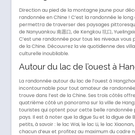
Direction au pied de la montagne jaune pour déco
randonnée en Chine ! C’est la randonnée le long 
permettra de traverser des paysages pittoresques
de Nanyuankou 南愿口, de Kengkou 坑口, Yuelingxi
C’est une randonnée pour tous les niveaux vous p
de la Chine. Découvrez la vie quotidienne des vil
culturelle inoubliable.
Autour du lac de l’ouest à Ha
La randonnée autour du lac de l’ouest à Hangz
incontournable pour tout amateur de randonnée 
trouve dans l’est de la Chine. Ses trois côtés off
quatrième côté un panorama sur la ville de Han
touristes qui optent pour cette belle randonnée p
pays. Il est à noter que la digue Su et la digue de
petits, à savoir : le lac Wai, le lac Li, le lac Xiaonan
chacun d’eux et profitez au maximum du cadre nat