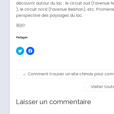
découvrir autour du lac : le circuit sud (l’avenue
), le circuit nord (l’avenue Beishan), etc. Prom
perspective des paysages du lac.
祝好!
Partager :
C
C
l
l
i
i
q
q
u
u
e
e
z
z
p
←
Comment trouver un site chinois pour com
p
o
o
u
u
r
r
Visiter tout
p
p
a
a
r
r
t
t
a
a
Laisser un commentaire
g
g
e
e
r
r
s
s