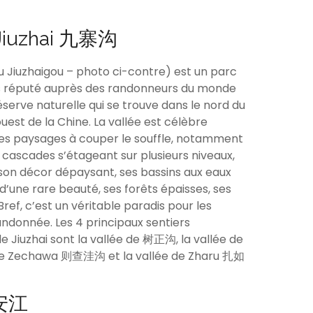
 Jiuzhai 九寨沟
ou Jiuzhaigou – photo ci-contre) est un parc
ès réputé auprès des randonneurs du monde
 réserve naturelle qui se trouve dans le nord du
uest de la Chine. La vallée est célèbre
s paysages à couper le souffle, notamment
cascades s’étageant sur plusieurs niveaux,
 son décor dépaysant, ses bassins aux eaux
s d’une rare beauté, ses forêts épaisses, ses
ref, c’est un véritable paradis pour les
ndonnée. Les 4 principaux sentiers
e Jiuzhai sont la vallée de 树正沟, la vallée de
 de Zechawa 则查洼沟 et la vallée de Zharu 扎如
 新安江