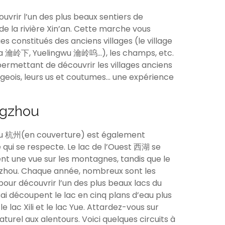
uvrir l’un des plus beaux sentiers de
de la rivière Xin’an. Cette marche vous
 constitués des anciens villages (le village
a 瀹岭下, Yuelingwu 瀹岭呜…), les champs, etc.
ermettant de découvrir les villages anciens
lageois, leurs us et coutumes… une expérience
ngzhou
hou 杭州(en couverture) est également
qui se respecte. Le lac de l’Ouest 西湖 se
rent une vue sur les montagnes, tandis que le
gzhou. Chaque année, nombreux sont les
our découvrir l’un des plus beaux lacs du
 Bai découpent le lac en cinq plans d’eau plus
, le lac Xili et le lac Yue. Attardez-vous sur
urel aux alentours. Voici quelques circuits à