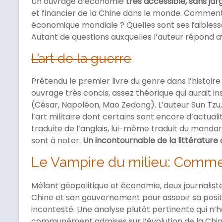
Un ouvrage d’économie
très accessible, sans ja
et financier de la Chine dans le monde. Comment 
économique mondiale ? Quelles sont ses faiblesses
Autant de questions auxquelles l’auteur répond a
L’art de la guerre
Prétendu le premier livre du genre dans l’histoire 
ouvrage très concis, assez théorique qui aurait in
(César, Napoléon, Mao Zedong). L’auteur Sun Tzu,
l’art militaire dont certains sont encore d’actuali
traduite de l’anglais, lui-même traduit du manda
sont à noter.
Un incontournable de la littérature 
Le Vampire du milieu: Comment
Mêlant géopolitique et économie, deux journalist
Chine et son gouvernement pour asseoir sa posit
incontesté. Une analyse plutôt pertinente qui n’hé
communément admises sur l’évolution de la Chine.