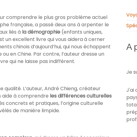
Voya
ur comprendre le plus gros problème actuel
aphe française, a passé deux ans à arpenter le
Spéc
ux liés à
la démographie
(enfants uniques,
t un excellent livre qui vous aidera à cerner
A 
ents chinois d’aujourd’hui, qui nous échappent
 ou en Chine. Par contre, l’auteur dresse un
vre qui ne laisse pas indifférent.
Je s
nne qualité. L’auteur, André Chieng, créateur
J'ai
us aide à comprendre
les différences culturelles
pays
ès concrets et pratiques, l’origine culturelle
tota
élés de manière limpide.
prép
prof