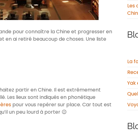
Les 
Chi
mande pour connaître la Chine et progresser en
Bl
 et en ai retiré beaucoup de choses. Une liste
La f
Rece
Yak 
haitez partir en Chine. Il est extrêmement
Quel
é. Les lieux sont indiqués en phonétique
tères
pour vous repérer sur place. Car tout est
Voy
u’il un peu lourd à porter 😉
Bl