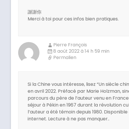
w
a
i
c
t
e
謝謝你
t
b
e
o
Merci à toi pour ces infos bien pratiques.
r
o
(
k
o
(
u
o
v
u
r
v
e
r
Pierre François
d
e
8 août 2022 à 14 h 59 min
a
d
n
a
Permalien
s
n
u
s
n
u
e
n
n
e
o
n
u
o
Si la Chine vous intéresse, lisez “Un siècle chi
v
u
e
v
en avril 2022. Préfacé par Marie Holzman, si
l
e
l
l
parcours du père de l’auteur venu en France 
e
l
f
e
séjour à Pékin en 1967 durant la révolution cul
e
f
l’auteur a été témoin depuis 1980. Disponible e
n
e
ê
n
internet. Lecture à ne pas manquer..
t
ê
r
t
e
r