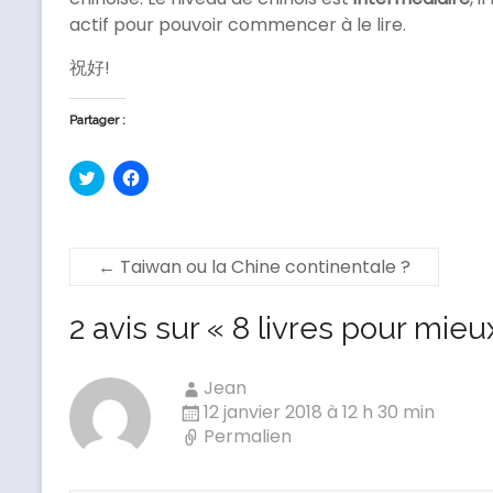
actif pour pouvoir commencer à le lire.
祝好!
Partager :
C
C
l
l
i
i
q
q
u
u
e
e
z
z
←
Taiwan ou la Chine continentale ?
p
p
o
o
u
u
r
r
2 avis sur «
8 livres pour mieu
p
p
a
a
r
r
t
t
Jean
a
a
g
g
12 janvier 2018 à 12 h 30 min
e
e
r
r
Permalien
s
s
u
u
r
r
T
F