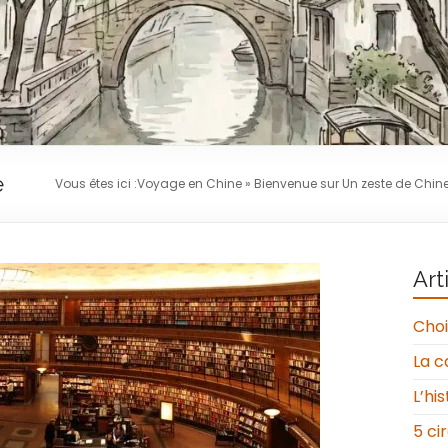
e
Vous êtes ici :
Voyage en Chine
»
Bienvenue sur Un zeste de Chine
Art
Choi
La c
L’hi
5 ci