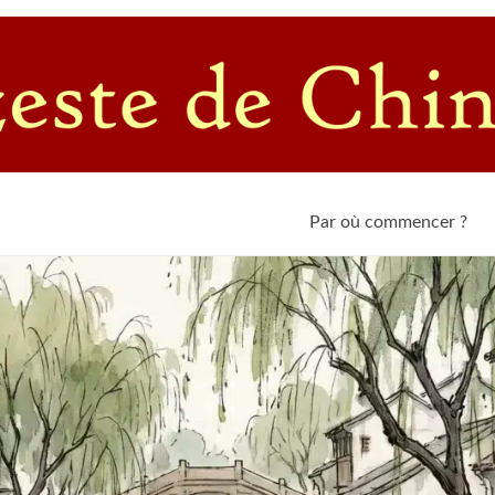
c un passioné de l'empire du Milieu
Par où commencer ?