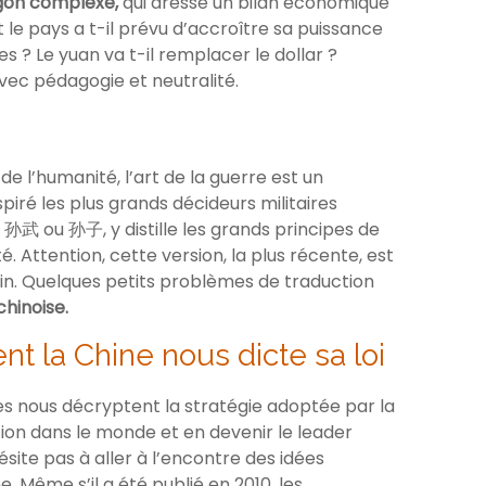
rgon complexe,
qui dresse un bilan économique
le pays a t-il prévu d’accroître sa puissance
 ? Le yuan va t-il remplacer le dollar ?
vec pédagogie et neutralité.
de l’humanité, l’art de la guerre est un
spiré les plus grands décideurs militaires
 孙武 ou 孙子, y distille les grands principes de
té. Attention, cette version, la plus récente, est
rin. Quelques petits problèmes de traduction
chinoise.
 la Chine nous dicte sa loi
es nous décryptent la stratégie adoptée par la
ion dans le monde et en devenir le leader
site pas à aller à l’encontre des idées
 Même s’il a été publié en 2010, les