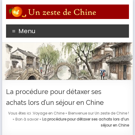
Aller
au
contenu
Profitez du meilleur de votre séjour en Chine avec un
Menu
passioné de l'empire du Milieu
La procédure pour détaxer ses
achats lors d’un séjour en Chine
Vous êtes ici :
Voyage en Chine
»
Bienvenue sur Un zeste de Chine !
»
Bon à savoir
»
La procédure pour détaxer ses achats lors d’un
séjour en Chine