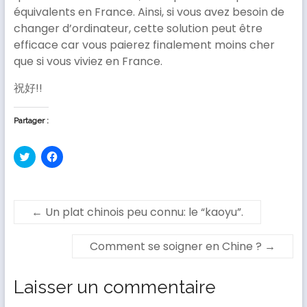
équivalents en France. Ainsi, si vous avez besoin de
changer d’ordinateur, cette solution peut être
efficace car vous paierez finalement moins cher
que si vous viviez en France.
祝好!!
Partager :
C
C
l
l
i
i
q
q
u
u
e
e
z
z
←
Un plat chinois peu connu: le “kaoyu”.
p
p
o
o
u
u
r
r
Comment se soigner en Chine ?
→
p
p
a
a
r
r
t
t
Laisser un commentaire
a
a
g
g
e
e